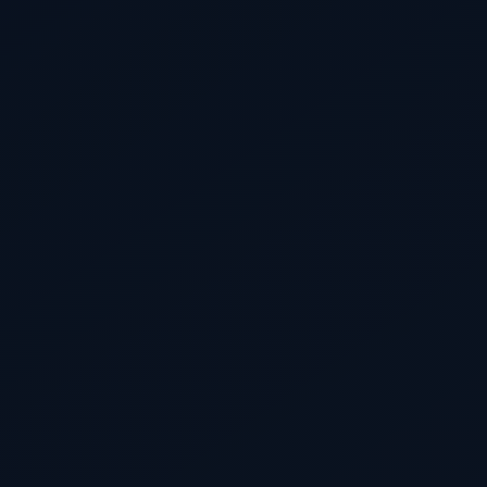
。
户需求。
录。
验。
案例展示