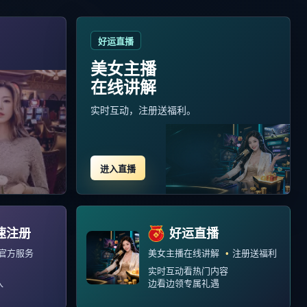
新文章
FAQ
联系MK体育在线登录入口
🌙
口
育在线登录入口