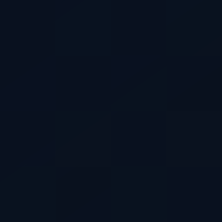
安全稳定：加密技术保障MK体育在线登录入口数据安全
内容丰富：涵盖多种赛事，满足MK体育在线登录入口用
操作便捷：界面友好，快速完成MK体育在线登录入口登
专业团队：资深专家维护MK体育在线登录入口平台。
持续更新：每周新增内容，优化MK体育在线登录入口体