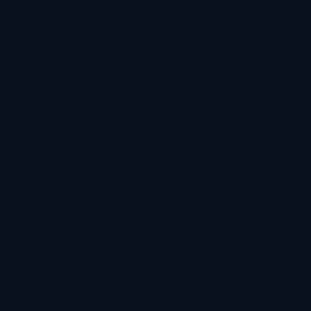
体验。自成立以来，MK体育在线登录入口已服务数百万
世界。
我们的团队由资深体育专家和技术精英组成，确保MK体