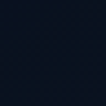
流平台，围绕MK体育在线登录入口
论。