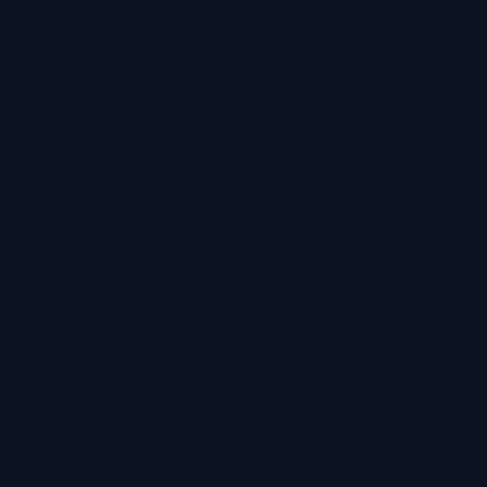
户通过MK体育在线登录入口实现运
。