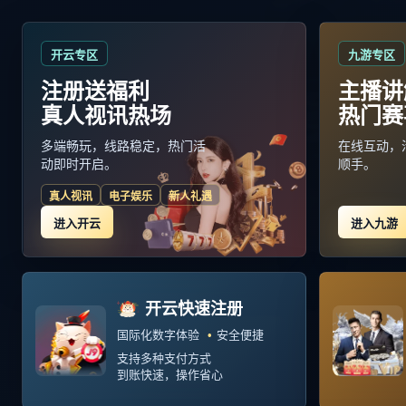
MK
体育
品牌介绍
产品介绍
欢迎访问中国