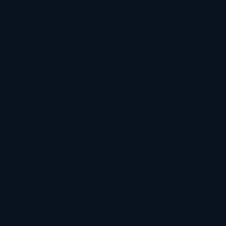
企业合作案例，提升MK体育在线登录入口
个人用
品牌影响力。
动梦想
新闻资讯