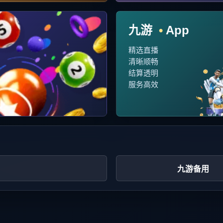
品牌介绍
者提供一站式服务，核心平台为MK体育在线登录入口。我们整合